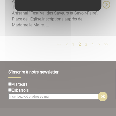
ATTENTION ÉVÈNEMENT ANNULÉ Les 14 et
15 juin 2025 aura lieu le deuxième Marché
Artisanal "Festi'val des Saveurs et Savoir-Faire",
Place de l’Église.Inscriptions auprès de
Madame le Maire. ...
<<
<
1
2
3
4
>
>>
S'inscrire à notre newsletter
Visiteurs
Esbarrois
ok