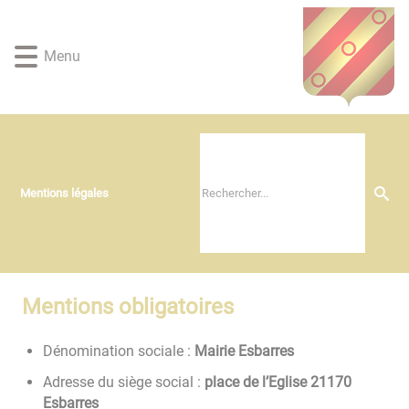
Lien
Lien
Lien
Lien
Panneau de gestion des cookies
d'accès
d'accès
d'accès
d'accès
rapide
rapide
rapide
rapide
Menu
au
au
à
au
menu
contenu
la
pied
principal
recherche
de
page
Mentions légales
Mentions obligatoires
Dénomination sociale :
Mairie Esbarres
Adresse du siège social :
place de l’Eglise 21170
Esbarres