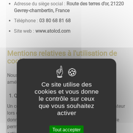
Adresse du siège social :
Route des terres d’or, 21220
Gevrey-chambertin, France
Téléphone :
86 18 86 08 30
Site web :
www.atolcd.com
Mentions relatives à l'utilisation de
cookies
Nous utilisons différents cookies sur le site pour
améliorer l'interactivité du site.
Ce site utilise des
cookies et vous donne
Qu'est-ce qu'un "cookie" ?
le contrôle sur ceux
que vous souhaitez
Un cookie est un fichier texte déposé sur votre ordinateur
activer
lors de la visite d'un site. Il permet de conserver des
données utilisateur afin de faciliter la navigation et de
permettre certaines fonctionnalités. Vous pouvez les
Tout accepter