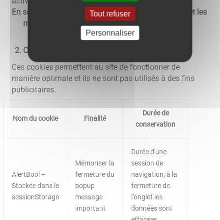
activer ou les désactiver.
En savoir plus sur les cookies, leur fonctionnement et les
Tout refuser
moyens de s'y opposer
Personnaliser
Cookies nécessaires au site pour fonctionner
Ces cookies permettent au site de fonctionner de
manière optimale et ils ne sont pas utilisés à des fins
publicitaires.
Durée de
Nom du cookie
Finalité
conservation
Durée d'une
Mémoriser la
session de
AlertBool --
fermeture du
navigation, à la
Stockée dans le
popup
fermeture de
sessionStorage
message
l'onglet les
important
données sont
effacées