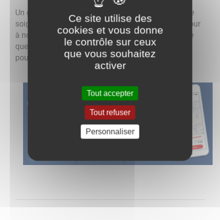
Un grand MERCI également à toutes nos équipes de
Ce site utilise des
soignants et de bénévoles qui s’engagent chaque jour
cookies et vous donne
à nos côtés et qui, face à la situation exceptionnelle
le contrôle sur ceux
que nous vivons, ont tenu à s’engager encore plus
que vous souhaitez
pour la santé de tous.
activer
Tout accepter
Tout refuser
Personnaliser